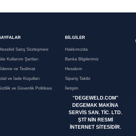
SAYFALAR
BİLGİLER
Mesafeli Satış Sözleşmesi
Hakkımızda
Site Kullanım Şartları
Banka Bilgilerimiz
Ödeme ve Teslimat
Hesabım
ptal ve İade Koşulları
Sipariş Takibi
izlilik ve Güvenlik Politikası
İletişim
“DEGEWELD.COM”
DEGEMAK MAKİNA
SERVİS SAN. TİC. LTD.
ŞTİ’ NİN RESMİ
İNTERNET SİTESİDİR.