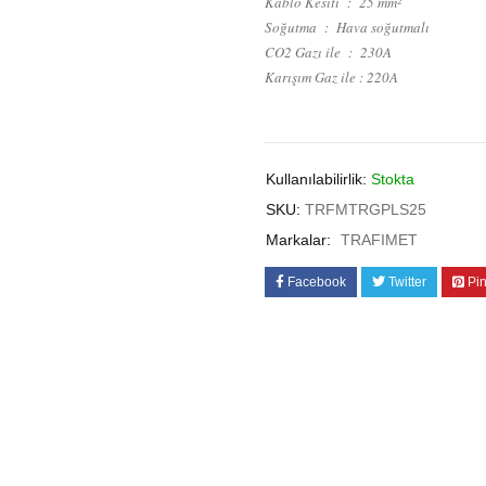
Kablo Kesiti : 25 mm²
Soğutma : Hava soğutmalı
CO2 Gazı ile : 230A
Karışım Gaz ile : 220A
Kullanılabilirlik:
Stokta
SKU:
TRFMTRGPLS25
Markalar:
TRAFIMET
Facebook
Twitter
Pin