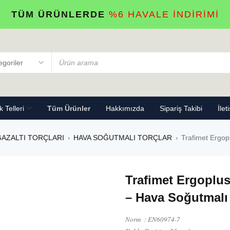
TÜM ÜRÜNLERDE
%6 HAVALE İNDİRİMİ
 Telleri
Tüm Ürünler
Hakkımızda
Sipariş Takibi
İlet
GAZALTI TORÇLARI
HAVA SOĞUTMALI TORÇLAR
Trafimet Ergop
›
›
Trafimet Ergoplus
– Hava Soğutmalı
Norm : EN60974-7