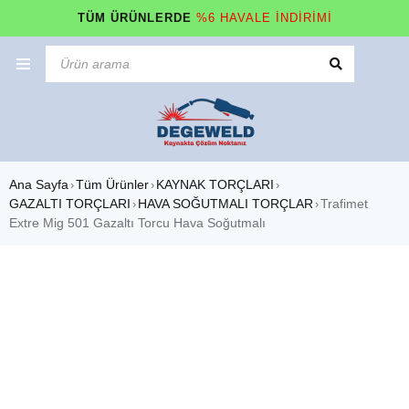
TÜM ÜRÜNLERDE
%6 HAVALE İNDİRİMİ
Ana Sayfa
Tüm Ürünler
KAYNAK TORÇLARI
›
›
›
GAZALTI TORÇLARI
HAVA SOĞUTMALI TORÇLAR
Trafimet
›
›
Extre Mig 501 Gazaltı Torcu Hava Soğutmalı