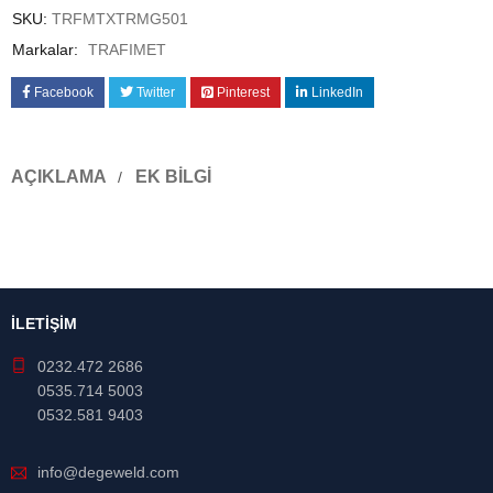
SKU:
TRFMTXTRMG501
Markalar:
TRAFIMET
Facebook
Twitter
Pinterest
LinkedIn
AÇIKLAMA
EK BILGI
İLETİŞİM
0232.472 2686
0535.714 5003
0532.581 9403
info@degeweld.com