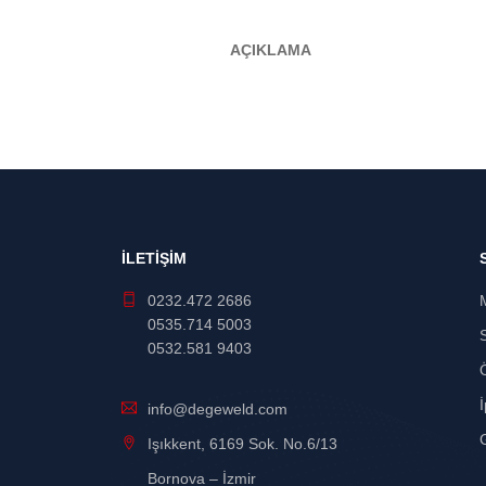
AÇIKLAMA
İLETİŞİM
0232.472 2686
0535.714 5003
0532.581 9403
İ
info@degeweld.com
G
Işıkkent, 6169 Sok. No.6/13
Bornova – İzmir