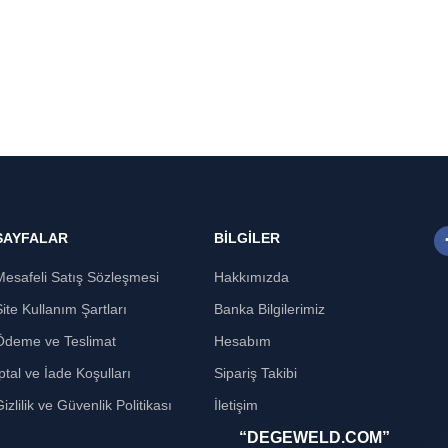
SAYFALAR
BİLGİLER
Mesafeli Satış Sözleşmesi
Hakkımızda
Site Kullanım Şartları
Banka Bilgilerimiz
Ödeme ve Teslimat
Hesabım
ptal ve İade Koşulları
Sipariş Takibi
izlilik ve Güvenlik Politikası
İletişim
“DEGEWELD.COM”