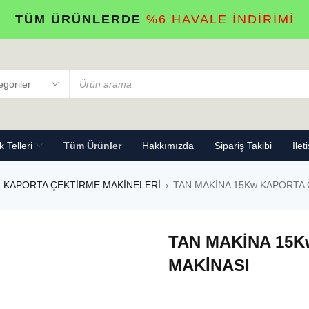
TÜM ÜRÜNLERDE
%6 HAVALE İNDİRİMİ
 Telleri
Tüm Ürünler
Hakkımızda
Sipariş Takibi
İlet
KAPORTA ÇEKTİRME MAKİNELERİ
TAN MAKİNA 15Kw KAPORTA 
›
TAN MAKİNA 15
MAKİNASI