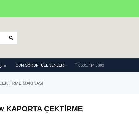
işim
SON GÖRÜNTÜLENENLER
0535.714 5003
ÇEKTİRME MAKİNASI
Kw KAPORTA ÇEKTİRME