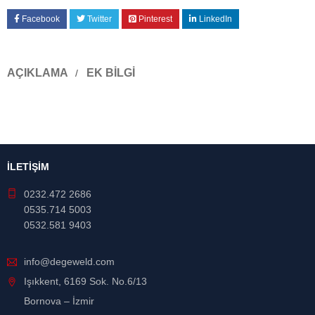
Facebook
Twitter
Pinterest
LinkedIn
AÇIKLAMA
EK BILGI
İLETİŞİM
0232.472 2686
0535.714 5003
0532.581 9403
info@degeweld.com
Işıkkent, 6169 Sok. No.6/13
Bornova – İzmir