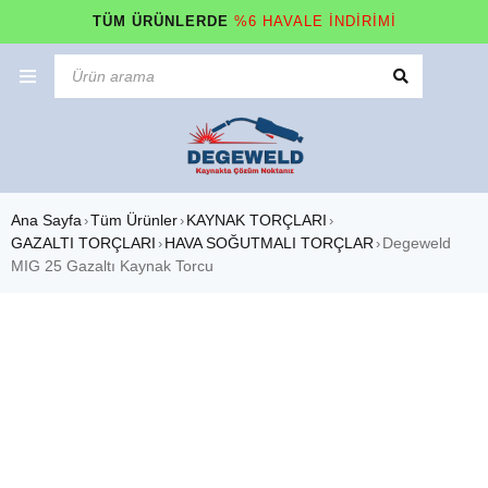
TÜM ÜRÜNLERDE
%6 HAVALE İNDİRİMİ
Ana Sayfa
Tüm Ürünler
KAYNAK TORÇLARI
›
›
›
GAZALTI TORÇLARI
HAVA SOĞUTMALI TORÇLAR
Degeweld
›
›
MIG 25 Gazaltı Kaynak Torcu