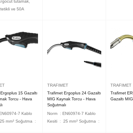
rgocut tutamak,
tetikli ve 50A
ET
TRAFIMET
TRAFIMET
 Ergoplus 15 Gazaltı
Trafimet Ergoplus 24 Gazaltı
Trafimet 
nak Torcu - Hava
MIG Kaynak Torcu - Hava
Gazaltı MI
lı
Soğutmalı
EN60974-7 Kablo
Norm : EN60974-7 Kablo
: 25 mm² Soğutma :
Kesiti : 25 mm² Soğutma :