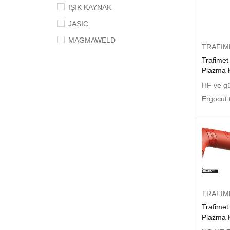
IŞIK KAYNAK
JASIC
MAGMAWELD
TRAFIM
MAXWELD
Trafime
Plazma 
SELCO
HF ve güv
SOYBERG
Ergocut 
TAN MAKİNA
TRAFIMET
ZENWELD
TRAFIM
Trafimet
Plazma 