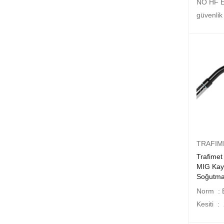
NO HF E
güvenlik 
TRAFIM
Trafimet
MIG Kay
Soğutma
Norm : 
Kesiti 