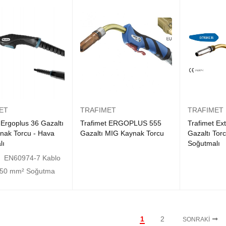
ET
TRAFIMET
TRAFIMET
 Ergoplus 36 Gazaltı
Trafimet ERGOPLUS 555
Trafimet Ex
nak Torcu - Hava
Gazaltı MIG Kaynak Torcu
Gazaltı Tor
lı
Soğutmalı
 EN60974-7 Kablo
: 50 mm² Soğutma
1
2
SONRAKI