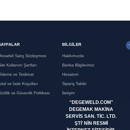
SAYFALAR
BİLGİLER
Mesafeli Satış Sözleşmesi
Hakkımızda
Site Kullanım Şartları
Banka Bilgilerimiz
Ödeme ve Teslimat
Hesabım
ptal ve İade Koşulları
Sipariş Takibi
izlilik ve Güvenlik Politikası
İletişim
“DEGEWELD.COM”
DEGEMAK MAKİNA
SERVİS SAN. TİC. LTD.
ŞTİ’ NİN RESMİ