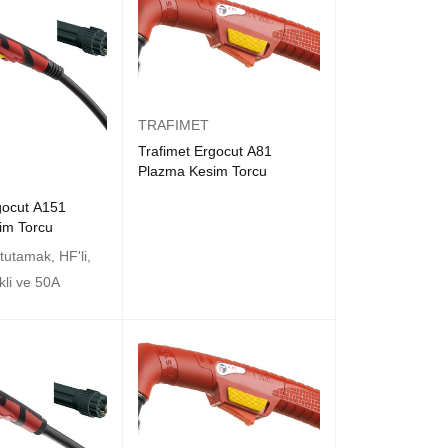
TRAFIMET
Trafimet Ergocut A81
Plazma Kesim Torcu
gocut A151
im Torcu
tutamak, HF'li,
ikli ve 50A