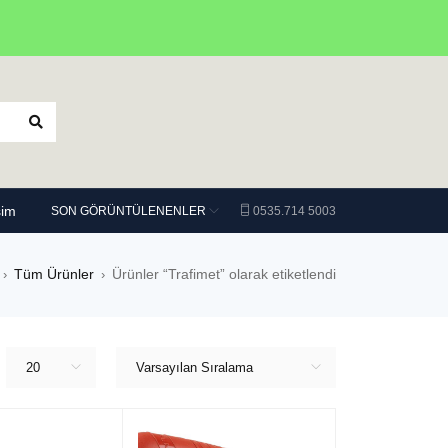
şim
SON GÖRÜNTÜLENENLER
0535.714 5003
Tüm Ürünler
Ürünler “Trafimet” olarak etiketlendi
›
›
20
Varsayılan Sıralama