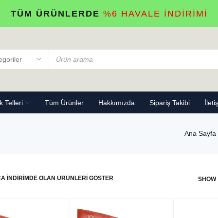
TÜM ÜRÜNLERDE
%6 HAVALE İNDİRİMİ
 Telleri
Tüm Ürünler
Hakkımızda
Sipariş Takibi
İleti
Ana Sayfa
CA INDIRIMDE OLAN ÜRÜNLERI GÖSTER
SHOW