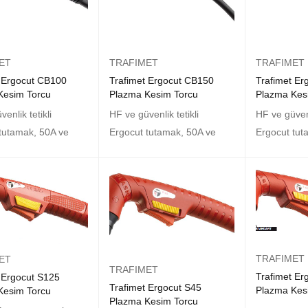
ET
TRAFIMET
TRAFIMET
t Ergocut CB100
Trafimet Ergocut CB150
Trafimet Er
Kesim Torcu
Plazma Kesim Torcu
Plazma Kes
enlik tetikli
HF ve güvenlik tetikli
HF ve güvenl
tutamak, 50A ve
Ergocut tutamak, 50A ve
Ergocut tut
TRAFIMET
ET
TRAFIMET
Trafimet Er
 Ergocut S125
Trafimet Ergocut S45
Plazma Kes
Kesim Torcu
Plazma Kesim Torcu