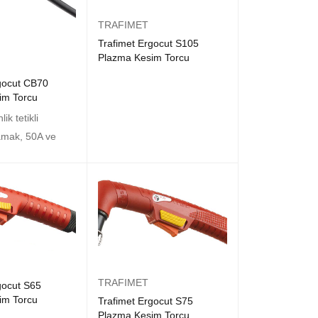
TRAFIMET
Trafimet Ergocut S105
Plazma Kesim Torcu
gocut CB70
im Torcu
ik tetikli
amak, 50A ve
TRAFIMET
gocut S65
im Torcu
Trafimet Ergocut S75
Plazma Kesim Torcu