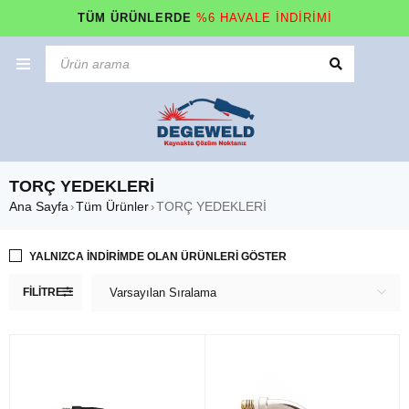
TÜM ÜRÜNLERDE
%6 HAVALE İNDİRİMİ
TORÇ YEDEKLERİ
Ana Sayfa
Tüm Ürünler
TORÇ YEDEKLERİ
›
›
YALNIZCA INDIRIMDE OLAN ÜRÜNLERI GÖSTER
FILITRE
Varsayılan Sıralama