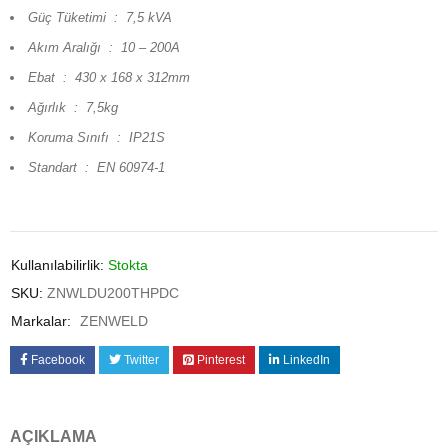
Güç Tüketimi : 7,5 kVA
Akım Aralığı : 10 – 200A
Ebat : 430 x 168 x 312mm
Ağırlık : 7,5kg
Koruma Sınıfı : IP21S
Standart : EN 60974-1
Kullanılabilirlik:
Stokta
SKU:
ZNWLDU200THPDC
Markalar:
ZENWELD
Facebook
Twitter
Pinterest
LinkedIn
AÇIKLAMA