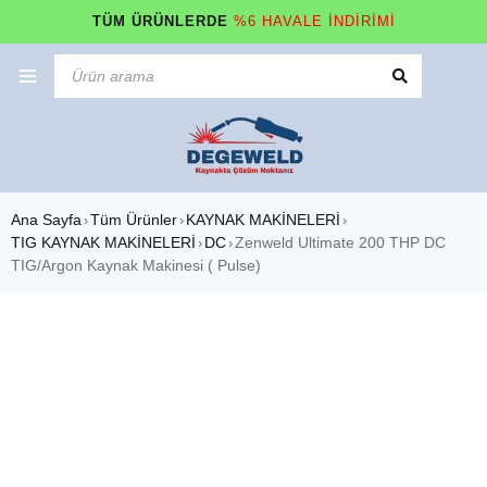
TÜM ÜRÜNLERDE
%6 HAVALE İNDİRİMİ
Ana Sayfa
Tüm Ürünler
KAYNAK MAKİNELERİ
›
›
›
TIG KAYNAK MAKİNELERİ
DC
Zenweld Ultimate 200 THP DC
›
›
TIG/Argon Kaynak Makinesi ( Pulse)
-100%