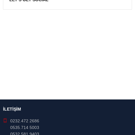
NEWSLETTER
Enter your email to receive our newsletter.
[mc4wp_form id="7041"]
İLETİŞİM
0232.472 2686
0535.714 5003
0532.581 9403