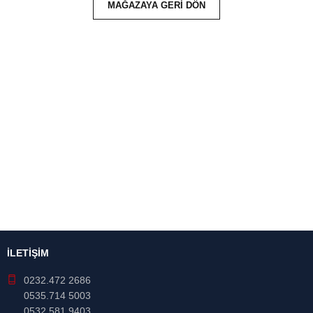
MAĞAZAYA GERI DÖN
İLETİŞİM
0232.472 2686
0535.714 5003
0532.581 9403